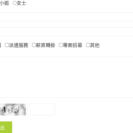
小姐
女士
招
派遣服務
薪資轉掛
專案招募
其他