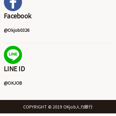
Facebook
@Okjob0326
LINE ID
@OKJOB
COPYRIGHT © 2019 OKjob人力銀行